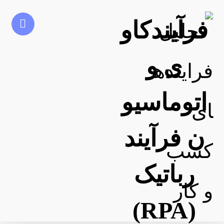
فرآیندکاو
ی و
اتوماسیو
ن فرآیند
رباتیک
(RPA)