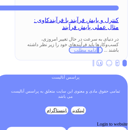
کنترل و پایش فرآیند با فرآیندکاوی :
مثال عملی پایش فرآیند
در دنیای به سرعت در حال تغییر امروزی،
کسب‌وکارها باید فرآیندهای خود را زیر نظر داشته
باشند ...
ادامه مطلب
Posts
۱۸
…
۲
۱
pagination
پراسس آنالیست
تمامی حقوق مادی و معنوی این سایت متعلق به پراسس آنالیست
می باشد
لینکدین
اینستاگرام
Login to website