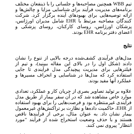
تیم WBB همچنین مصاحبه‌ها و جلساتی را با ذینفعان مختلف
برنامه‌های مدیریت فرآیند برای شناسایی مزایا و چالش‌ها و
ارائه توصیه‌هایی برای بهبودهای آینده برگزار کرد. شرکت
کنندگان مصاحبه مرتبط با EHR شامل مدیران اورژانس،
پزشکان اورژانس، روسای کارکنان، روسای پزشکی و
اعضای دفتر برنامه EHR بودند.
نتایج
مدل‌های فرآیندی کشف‌شده درجه بالایی از تنوع را نشان
دادند (شکل اول را در بالای این مقاله ببینید)، و تیم از
فیلترهایی برای مدیریت پیچیدگی مدل فرآیندی تا جایی
استفاده کرد که مدل‌ها در شناسایی و انحراف مسیرها و
عملکرد آنها مفید بودند.
علاوه بر تولید تصاویر بصری از جریان کار و عملکرد، تعدادی
موارد خاص مشاهده شد که در آن سفر بیمار از طریق مدل
فرآیندی غیرمنتظره بود و فرصت‌هایی را برای بهبود استفاده
از EHR، حاکمیت داده‌ها و نظارت بر تراکنش‌های غیرمعمول
بیمار نشان داد. به عنوان مثال، برخی از فرآیندها ناقص
هستند و با حذف وضعیت استخراج شده از فرآیند “مورد
انتظار” پیروی نمی کنند.