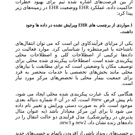
از بین فرصت‌های اشاره شده تیم برای بهبود خطرات
حاکمیت داده، عملکرد EHR ووضعیت EHR در زمینه‌های زیر
پیدا کرد:
1.مواردی از برچسب های EHR ویرایش نشده در داده ها وجود
.
داشت
یکی از مزایای فرآیندکاوی این است که می توان انتقال‌های
ناشناخته یا غیرمنتظره را شناسایی کرد. موارد فعالیت در
داده‌ها ترکیبی از اصطلاحات کلی و اصطلاحات محلی
پیکربندی شده است. اصطلاحات پیکربندی شده محلی برای
توصیف مکان یا وضعیتی است که برای مطابقت با نیازهای
محلی مانند بخش‌های تخصصی یا خدمات منحصر به فرد
برای جمعیت بیمار محلی یا تخصص‌های مرکز مورد نیاز
است.
هنگامی که یک عبارت پیکربندی شده محلی ایجاد می شود،
نام پیش فرض new# است، که در آن # شماره دنباله بعدی
موجود است. نام به صورت دستی ویرایش و تغییر نام داده
می شود تا برای این مرکز معنادار باشد (به عنوان مثال
پذیرش در روانپزشکی). مدل فرآیندی دو حالت انتقال را در
داده‌های زنده نشان داد، new2 و new3.
برچسب‌های رویداد ناشی از افزودن ناتمام برچسب‌های جدید