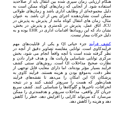
هنگام ارزیابی زمان سپری شده بین انتقال باید از صلاحدید
استفاده شود. از آنجایی که زمان‌های کوتاه ممکن است به
دلیل مجموعه‌ای از وظایف اداری باشد و زمان‌های طولانی
ممکن است نشان‌دهنده اجرای پس از آن باشد. به عنوان
مثال، زمان های انتقال کوتاه مانند از پذیرش به پذیرش در
ICU، اتاق عمل، پذیرش در تله‌متری و پذیرش در بخش،
نشان داد که این رویدادها اقدامات اداری در EHR بوده و به
دلیل حرکات بیمار نیست.
کشف فرآیند
جزء حیاتی QI و یکی از قابلیت‌های مهم
فرآیند‌کاوی است. توانایی مقایسه تصاویر دقیق از آنچه در
نظر گرفته شده است با آنچه واقعاً انجام می شود، بخش
مرکزی توانایی شناسایی واریانت ها، و هدف قرار دادن و
نظارت صحیح مداخلات QI است. روش‌های سنتی کشف
فرآیند بسیار مؤثر بوده‌اند، اما دارای معایب قابل توجهی از
نظر دقت، به‌موقع بودن و هزینه هستند. فرآیند کاوی به
پزشکان QI این امکان را می‌دهد تا نقشه‌های فرآیند
همان‌طور که هست را سریع‌تر کشف کنند و در نتیجه
انحرافات، تاخیرها و گلوگاه‌ها را شناسایی کنند. کشف سریع
جریان کار واقعی، مداخلات سریع‌تر و هدفمندتری را ممکن
می‌سازد که می‌تواند کارایی را افزایش دهد، خطر را کاهش
دهد و هزینه را کاهش دهد.