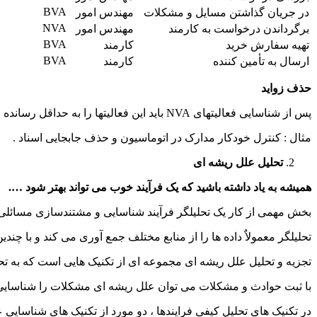
BVA
در جریان گذاشتن مسایل و مشکلات
مهندس امور
NVA
برگرداندن درخواست به کارمند
مهندس امور
BVA
تهیه سفارش خرید
کارمند
BVA
ارسال به تأمین کننده
کارمند
حذف زواید
پس از شناسایی فعالیتهای NVA باید این فعالیتها را به حداقل رسانده و یا از بین برد . برخی از این فعالیتها را می توان با استفاده از اتوماسیون حذف کرد .
مثال : کنترل خودکار مدارک در اتوماسیون و حذف جابجایی اسناد .
تحلیل علل ریشه ای
همیشه به یاد داشته باشید که یک فرآیند خوب می تواند بهتر شود ….
بخش مهمی از کار یک تحلیلگر فرآیند شناسایی و مشتندسازی مسائلی ا
تحلیلگر معمولاٌ داده ها را از منابع مختلف جمع آوری می کند و با چندین
تجزیه و تحلیل علل ریشه ای مجموعه ای از تکنیک هایی است که به ت
با ثبت حوادث و مشکلات می توان علل ریشه ای مشکلات را شناسایی 
در تکنیک های تحلیل کیفی فرایندها ، دو مورد از تکنیک های شناسایی ع