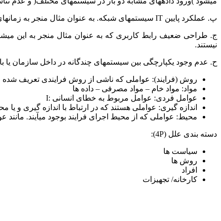
میشود )ورود دادههای مشابه دو بار در سیستمهای مختلف( و عدم تناس
پ. عملکرد پایین IT سیستمهای شبکه. به عنوان مثال منجر به زمانهای پاسخگویی کم برای مشتریان و مجریان فرایند میشود.
ج. طراحی ضعیف رابط کاربری که به عنوان مثال منجر به این میشود ک
نیستند.
ح. عدم وجود یکپارچگی بین سیستمهای چندگانه در داخل سازمان یا ب
روش (فرایند): عواملی که ناشی از روش فرایندی تعریف شده 
مواد: مواد خام – مواد مصرفی – داده ها
عوامل فردی: عوامل مربوط به خطای انسانی :I
اندازه گیری: عواملی هستند که در ارتباط با اندازه گیری و یا م
محیط: عواملی که از محیط اجرای فرایند بوجود میآیند. مانند 
دسته بندی علل (4P):
سیاست ها
روش ها
افراد
کارخانه/ تجهیزات