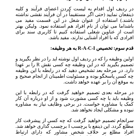
در ردیف اول اقدام به لیست کردن اعضای فرآیند و کلیه
ذینفعان نمایید (حتی اگر مستقیماٌ در آن فرآیند نقشی نداشته
باشند.) استفاده از عنوان شغل در این قسمت مفید می
باشداما می توان از نام افراد هم استفاده نمود. ولیکن بهتر
است از عناوین شغلی استفاده کنیم تا کاربری سند برای
افرادی که با افراد آشنایی ندارند، مفید باشد.
قدم سوم: تخصیص
R-A-C-I
به هر وظیفه:
اولین وظیفه را که در ردیف اول نوشته اید را در نظر بگیرید و
تصمیم بگیرید که در این وظیفه چه کسی نقش R را بر عهدا
دارد. در مرحله بعد تشخیص دهید که در رابطه با این وظیفه
چه کسی پاسخگو بوده و مسئولیت اطمینان از انجام صحیح و
به موقع آن را بر عهده خواهد داشت.
در مرحله بعدی تصمیم خواهید گرفت که در رابطه با این
وظیفه باید با چه کسی مشورت شود و از او درباره آن کار
کمک یا مشاوره خواست. در برخی وظایف نیاز به مشاوره
نبوده و مشکلی ایجاد نخواهد شد.
سرانجام تصمیم خواهید گرفت که چه کسی از پیشرفت کار
مطلع گردد. این ذینفع با برچسب I برچسب گذاری خواهد شد.
افراد مطلع بر خلاف شخص مشاور که دارای ارتباط