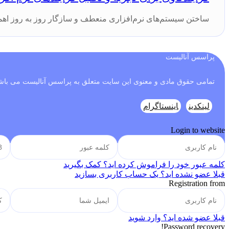
ساختن سیستم‌های نرم‌افزاری منعطف و سازگار روز به روز اهمیت ب
پراسس آنالیست
تمامی حقوق مادی و معنوی این سایت متعلق به پراسس آنالیست می باش
لینکدین
اینستاگرام
Login to website
کلمه عبور خود را فراموش کرده اید؟ کمک بگیرید
قبلا عضو نشده اید؟ یک حساب کاربری بسازید
Registration from
قبلا عضو شده اید؟ وارد شوید
Password recovery!