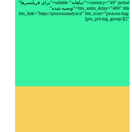
currency=”49″ period=”/ماهانه” subtitle=”برای فریلنسرها”
btn_anim_delay=”400″ title=”توصیه شده”
btn_link=”https://processanalyst.ir” btn_icon=”pixicon-bag-
2″][/pix_pricing_group]