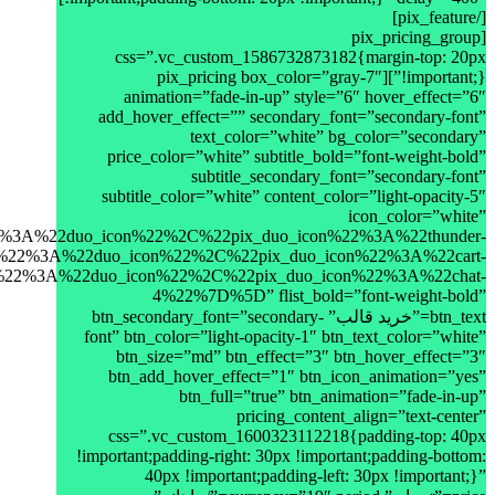
[/pix_feature]
[pix_pricing_group
css=”.vc_custom_1586732873182{margin-top: 20px
!important;}”][pix_pricing box_color=”gray-7″
animation=”fade-in-up” style=”6″ hover_effect=”6″
add_hover_effect=”” secondary_font=”secondary-font”
text_color=”white” bg_color=”secondary”
price_color=”white” subtitle_bold=”font-weight-bold”
subtitle_secondary_font=”secondary-font”
subtitle_color=”white” content_color=”light-opacity-5″
icon_color=”white”
duo_icon%22%2C%22pix_duo_icon%22%3A%22thunder-
22duo_icon%22%2C%22pix_duo_icon%22%3A%22cart-
22duo_icon%22%2C%22pix_duo_icon%22%3A%22chat-
4%22%7D%5D” flist_bold=”font-weight-bold”
btn_text=”خرید قالب” btn_secondary_font=”secondary-
font” btn_color=”light-opacity-1″ btn_text_color=”white”
btn_size=”md” btn_effect=”3″ btn_hover_effect=”3″
btn_add_hover_effect=”1″ btn_icon_animation=”yes”
btn_full=”true” btn_animation=”fade-in-up”
pricing_content_align=”text-center”
css=”.vc_custom_1600323112218{padding-top: 40px
!important;padding-right: 30px !important;padding-bottom:
40px !important;padding-left: 30px !important;}”