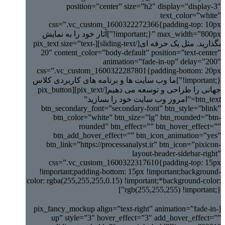
position=”center” size=”h2″ display=”display-3″
text_color=”white”
css=”.vc_custom_1600322272366{padding-top: 10px
!important;}” max_width=”800px”]آثار خود را به نمایش
بگذارید. مثل یک حرفه ای[/sliding-text][pix_text size=”text-
20″ content_color=”body-default” position=”text-center”
animation=”fade-in-up” delay=”200″
css=”.vc_custom_1600322287801{padding-bottom: 20px
!important;}”]ما وب سایت ها و برنامه های کاربردی کلاس
جهانی را طراحی و توسعه می دهیم[/pix_text][pix_button
btn_text=”امروز وب سایت خود را بسازید”
btn_secondary_font=”secondary-font” btn_style=”blink”
btn_color=”white” btn_size=”lg” btn_rounded=”btn-
rounded” btn_effect=”” btn_hover_effect=””
btn_add_hover_effect=”” btn_icon_animation=”yes”
btn_link=”https://processanalyst.ir” btn_icon=”pixicon-
layout-header-sidebar-right”
css=”.vc_custom_1600322317610{padding-top: 15px
!important;padding-bottom: 15px !important;background-
color: rgba(255,255,255,0.15) !important;*background-color:
rgb(255,255,255) !important;}”]
[pix_fancy_mockup align=”text-right” animation=”fade-in-
up” style=”3″ hover_effect=”3″ add_hover_effect=””