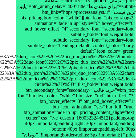
price=”تومان” currency=”19″ period=”/ماهانه”
subtitle=”برای مبتدی ها” btn_anim_delay=”400″ title=”پایین
ترین قیمت” btn_link=”https://processanalyst.ir”
btn_icon=”pixicon-bag-2″][pix_pricing box_color=”white”
animation=”fade-in-up” style=”6″ hover_effect=”6″
add_hover_effect=”4″ secondary_font=”secondary-font”
subtitle_bold=”font-weight-bold”
subtitle_secondary_font=”secondary-font”
subtitle_color=”heading-default” content_color=”body-
default” icon_color=”green”
duo_icon%22%2C%22pix_duo_icon%22%3A%22thunder-
22duo_icon%22%2C%22pix_duo_icon%22%3A%22cart-
22duo_icon%22%2C%22pix_duo_icon%22%3A%22chat-
2duo_icon%22%2C%22pix_duo_icon%22%3A%22chart-
22duo_icon%22%2C%22pix_duo_icon%22%3A%22lock-
circle%22%7D%5D” flist_bold=”font-weight-bold”
btn_text=”خرید قالب” btn_secondary_font=”secondary-
font” btn_text_color=”white” btn_size=”md” btn_effect=”3″
btn_hover_effect=”3″ btn_add_hover_effect=”1″
btn_icon_animation=”yes” btn_full=”true”
btn_animation=”fade-in-up” pricing_content_align=”text-
center” css=”.vc_custom_1600323244512{padding-top:
40px !important;padding-right: 30px !important;padding-
bottom: 40px !important;padding-left: 30px
!important;border-radius: 5px !important;}” price=”تومان”