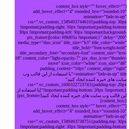
[content_box style=”” hover_effect=””
add_hover_effect=”4″ rounded_box=”rounded-10″
animation=”fade-in-up”
css=”.vc_custom_1589493744610{padding-top: 30px
!important;padding-right: 30px !important;padding-bottom:
30px !important;padding-left: 30px !important;background-
color: #f8d05a !important;}” delay=”200″][pix_feature
media_type=”duo_icon” title_size=”h3″ title_color=”white”
title_bold=”font-weight-bold”
title_secondary_font=”secondary-font” content_size=”text-
18″ content_color=”light-opacity-7″ pix_duo_icon=”thunder-
move” icon_color=”white” icon_size=”48″
padding_content=”10px” content_align=”right”
animation=”fade-in-up” title=”با استفاده از این قالب وب
سایت های خیره کننده ایجاد کنید”
css=”.vc_custom_1600322723743{padding-top: 20px
!important;padding-bottom: 20px !important;}”]با استفاده از
این قالب وب سایت های خیره کننده ایجاد کنید[/pix_feature]
[/content_box]
[content_box style=”” hover_effect=””
add_hover_effect=”4″ rounded_box=”rounded-10″
animation=”fade-in-up”
css=”.vc_custom_1589493738751{padding-top: 30px
!important;padding-right: 30px !important;padding-bottom: