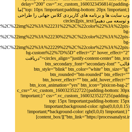
delay=”200″ css=”.vc_custom_1600323456814{padding-
top: 10px !important;padding-bottom: 20px !important;}”]ما
وب سایت ها و برنامه های کاربردی کلاس جهانی را طراحی
و توسعه می دهیم[/pix_text][circles
%2C%22img%22%3A%22231%22%2C%22color%22%3A%22pix-
bg-
%2C%22img%22%3A%22230%22%2C%22color%22%3A%22pix-
bg-
2C%22img%22%3A%22229%22%2C%22color%22%3A%22pix-
bg-custom%22%7D%5D” effect=”2″ hover_effect=”2″
circles_align=”justify-content-center” btn_text=”دریافت
قالب” btn_secondary_font=”secondary-font”
btn_style=”blink” btn_color=”white” btn_size=”lg”
btn_rounded=”btn-rounded” btn_effect=””
btn_hover_effect=”” btn_add_hover_effect=””
btn_icon_animation=”yes” btn_icon=”pixicon-bag-2″
c_css=”.vc_custom_1600323522722{padding-bottom: 30px
!important;}” css=”.vc_custom_1600323522725{padding-
top: 15px !important;padding-bottom: 15px
!important;background-color: rgba(0,0,0,0.15)
!important;*background-color: rgb(0,0,0) !important;}”
btn_link=”https://processanalyst.ir”][/content_box]