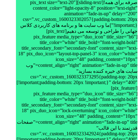
صرفه برای همه![/sliding-text][pix_text size=”text-20″
content_color=”light-opacity-8″ position=”text-right”
animation=”fade-in-up” delay=”200″
css=”.vc_custom_1600323302057{padding-bottom: 20px
!important;}”]ما وب سایت ها و برنامه های کاربردی کلاس
جهانی را طراحی و توسعه می دهیم[/pix_text]
[pix_feature media_type=”duo_icon” title_size=”h6″
title_color=”white” title_bold=”font-weight-bold”
title_secondary_font=”secondary-font” content_size=”text-
18″ pix_duo_icon=”layout-top-panel-3″ icon_color=”white”
icon_size=”48″ padding_content=”10px”
content_align=”right” animation=”fade-in-up” title=”وب
سایت های خیره کننده بسازید”
css=”.vc_custom_1600323373295{padding-top: 20px
!important;padding-bottom: 20px !important;}” delay=”400″]
[/pix_feature]
[pix_feature media_type=”duo_icon” title_size=”h6″
title_color=”white” title_bold=”font-weight-bold”
title_secondary_font=”secondary-font” content_size=”text-
18″ pix_duo_icon=”lock-overturning” icon_color=”white”
icon_size=”48″ padding_content=”10px”
content_align=”right” animation=”fade-in-up” title=”صفحات
قدرتمند با این قالب”
css=”.vc_custom_1600323342924{padding-top: 20px
!important;padding-bottom: 20px !important;}” delay=”400″]