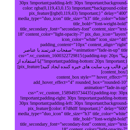
30px !important;padding-left: 30px !important;background-
color: rgba(0,119,43,0.15) !important;*background-color:
rgb(0,119,43) !important;}” delay=”400″][pix_feature
media_type=”duo_icon” title_size=”h3″ title_color=”white”
title_bold=”font-weight-bold”
title_secondary_font=”secondary-font” content_size=”text-
18″ content_color=”light-opacity-7″ pix_duo_icon=”layers”
icon_color=”white” icon_size=”48″
padding_content=”10px” content_align=”right”
animation=”fade-in-up” title=”صفحات قدرتمند با عناصر
زیبا” css=”.vc_custom_1600322729815{padding-top: 20px
!important;padding-bottom: 20px !important;}”]با استفاده از
این قالب وب سایت های خیره کننده ایجاد کنید[/pix_feature]
[/content_box]
[content_box style=”” hover_effect=””
add_hover_effect=”4″ rounded_box=”rounded-10″
animation=”fade-in-up”
css=”.vc_custom_1589493734435{padding-top: 30px
!important;padding-right: 30px !important;padding-bottom:
30px !important;padding-left: 30px !important;background-
color: #7d8dff !important;}” delay=”600″][pix_feature
media_type=”duo_icon” title_size=”h3″ title_color=”white”
title_bold=”font-weight-bold”
title_secondary_font=”secondary-font” content_size=”text-
18″ content_color=”light-opacity-7″