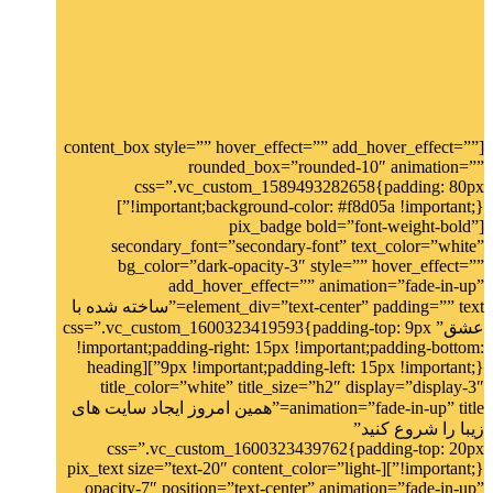
[content_box style=”” hover_effect=”” add_hover_effect=””
rounded_box=”rounded-10″ animation=””
css=”.vc_custom_1589493282658{padding: 80px
!important;background-color: #f8d05a !important;}”]
[pix_badge bold=”font-weight-bold”
secondary_font=”secondary-font” text_color=”white”
bg_color=”dark-opacity-3″ style=”” hover_effect=””
add_hover_effect=”” animation=”fade-in-up”
element_div=”text-center” padding=”” text=”ساخته شده با
عشق” css=”.vc_custom_1600323419593{padding-top: 9px
!important;padding-right: 15px !important;padding-bottom:
9px !important;padding-left: 15px !important;}”][heading
title_color=”white” title_size=”h2″ display=”display-3″
animation=”fade-in-up” title=”همین امروز ایجاد سایت های
زیبا را شروع کنید”
css=”.vc_custom_1600323439762{padding-top: 20px
!important;}”][pix_text size=”text-20″ content_color=”light-
opacity-7″ position=”text-center” animation=”fade-in-up”