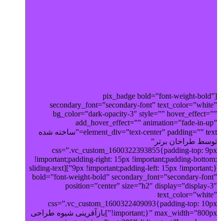
[pix_badge bold=”font-weight-bold”
secondary_font=”secondary-font” text_color=”white”
bg_color=”dark-opacity-3″ style=”” hover_effect=””
add_hover_effect=”” animation=”fade-in-up”
element_div=”text-center” padding=”” text=”ساخته شده
توسط طراحان برتر”
css=”.vc_custom_1600322393855{padding-top: 9px
!important;padding-right: 15px !important;padding-bottom:
9px !important;padding-left: 15px !important;}”][sliding-text
bold=”font-weight-bold” secondary_font=”secondary-font”
position=”center” size=”h2″ display=”display-3″
text_color=”white”
css=”.vc_custom_1600322409093{padding-top: 10px
!important;}” max_width=”800px”]بازآفرینی شیوه طراحی