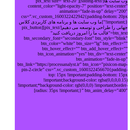
وب سایت ها[/sliding-text][pix_text size=”text-20″
content_color=”light-opacity-7″ position=”text-center”
animation=”fade-in-up” delay=”200″
css=”.vc_custom_1600322422942{padding-bottom: 20px
!important;}”]ما وب سایت ها و برنامه های کاربردی کلاس
جهانی را طراحی و توسعه می دهیم[/pix_text][pix_button
btn_text=”قالب ما را امروز دریافت کنید”
btn_secondary_font=”secondary-font” btn_style=”blink”
btn_color=”white” btn_size=”lg” btn_effect=””
btn_hover_effect=”” btn_add_hover_effect=””
btn_icon_animation=”yes” btn_div=”text-center”
btn_animation=”fade-in-up”
btn_link=”https://processanalyst.ir” btn_icon=”pixicon-map-
pin-2-circle” css=”.vc_custom_1600322456670{padding-
top: 15px !important;padding-bottom: 15px
!important;background-color: rgba(0,0,0,0.15)
!important;*background-color: rgb(0,0,0) !important;border-
radius: 35px !important;}” btn_anim_delay=”400″]