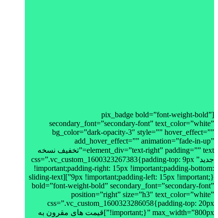
[pix_badge bold=”font-weight-bold”
secondary_font=”secondary-font” text_color=”white”
bg_color=”dark-opacity-3″ style=”” hover_effect=””
add_hover_effect=”” animation=”fade-in-up”
element_div=”text-right” padding=”” text=”تخفیف نسخه
جدید” css=”.vc_custom_1600323267383{padding-top: 9px
!important;padding-right: 15px !important;padding-bottom:
9px !important;padding-left: 15px !important;}”][sliding-text
bold=”font-weight-bold” secondary_font=”secondary-font”
position=”right” size=”h3″ text_color=”white”
css=”.vc_custom_1600323286058{padding-top: 20px
!important;}” max_width=”800px”]قیمت های مقرون به