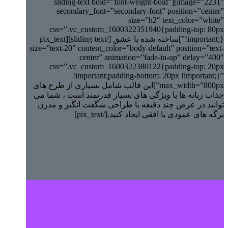
image=”2231″][sliding-text bold=”font-weight-bold”
secondary_font=”secondary-font” position=”center”
size=”h2″ text_color=”white”
css=”.vc_custom_1600322351940{padding-top: 80px
!important;}”]ساخته شده با عشق [/sliding-text][pix_text
size=”text-20″ content_color=”body-default” position=”text-
center” animation=”fade-in-up” delay=”400″
css=”.vc_custom_1600322380122{padding-top: 20px
!important;padding-bottom: 20px !important;}”
max_width=”800px”]این قالب شامل بسیاری از طرح های
جذاب زبانه ها با ویژگی های بسیار قدرتمند است ، شما می
توانید در عرض چند دقیقه با طراحی شگفت انگیز و مدرن
برگه های عمودی یا افقی ایجاد کنید.[/pix_text]