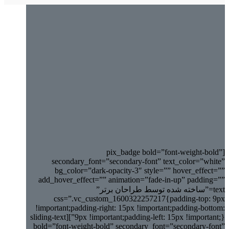
[pix_badge bold=”font-weight-bold”
secondary_font=”secondary-font” text_color=”white”
bg_color=”dark-opacity-3″ style=”” hover_effect=””
add_hover_effect=”” animation=”fade-in-up” padding=””
text=”ساخته شده توسط طراحان برتر”
css=”.vc_custom_1600322257217{padding-top: 9px
!important;padding-right: 15px !important;padding-bottom:
9px !important;padding-left: 15px !important;}”][sliding-text
bold=”font-weight-bold” secondary_font=”secondary-font”