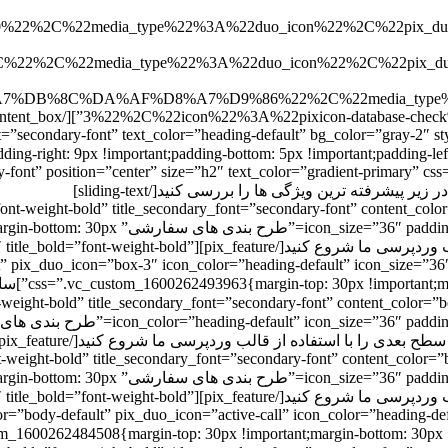
media_type%22%3A%22duo_icon%22%2C%22pix_duo_ico
media_type%22%3A%22duo_icon%22%2C%22pix_duo_ico
B%8C%DA%AF%D8%A7%D9%86%22%2C%22media_type%22%3
3%22%2C%22icon%22%3A%22pixicon-database-check%22%7D%5D”
t=”secondary-font” text_color=”heading-default” bg_color=”gray-2″ s
element_div=”text-center” padding=”” te=”بیشتر آنها قالب دارند” g-bottom: 5px !important;padding-left
font=”secondary-font” position=”center” size=”h2″ text_color=”gradient-pri
”font-weight-bold” title_secondary_font=”secondary-font” content_col
lign=”right” animation=”fade-in-up” title
!important;}”]ساخت وب سایت های سطح بعدی را با استفاده از قالب وردپ
t” pix_duo_icon=”box-3″ icon_color=”heading-default” icon_size=”36
up” title=”ط
=”font-weight-bold” title_secondary_font=”secondary-font” content_color=”bod
nt-weight-bold” title_secondary_font=”secondary-font” content_color=
lign=”right” animation=”fade-in-up” title
!important;}”]ساخت وب سایت های سطح بعدی را با استفاده از قالب وردپ
lor=”body-default” pix_duo_icon=”active-call” icon_color=”heading-de