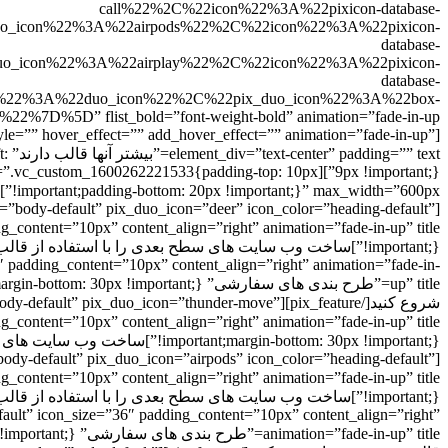
call%22%2C%22icon%22%3A%22pixicon-database-
n%22%3A%22airpods%22%2C%22icon%22%3A%22pixicon-
database-
n%22%3A%22airplay%22%2C%22icon%22%3A%22pixicon-
database-
A%22duo_icon%22%2C%22pix_duo_icon%22%3A%22box-
 flist_bold=”font-weight-bold” animation=”fade-in-up”][/content_box]
tyle=”” hover_effect=”” add_hover_effect=”” animation=”fade-in-up”
xt
mary” css=”.vc_custom_1600262221533{padding-top: 10px
!important;padding-bottom: 20px !important;}” max_width=”600px”]در زیر پیشرفته ترین ویژگی ها را بررسی کنید[/sliding-text]
or=”body-default” pix_duo_icon=”deer” icon_color=”heading-default”
″ padding_content=”10px” content_align=”right” animation=”fade-in-
شروع کنید[/y-default” pix_duo_icon=”thunder-move
!important;margin-bottom: 30px !important;}”]ساخت وب سایت های سطح بعدی را با استفاده از قالب وردپرسی ما شروع کنید[/pix_feature]
”body-default” pix_duo_icon=”airpods” icon_color=”heading-default”
fault” icon_size=”36″ padding_content=”10px” content_align=”right”