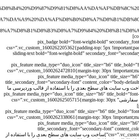
B4%20%D9%87%D9%81%D8%AA%DA%AF%DB%8C%20%22%2C%22
DA%A9%20%DA%AF%D8%B0%D8%A7%D8%B1%DB%8C%22%2C%22
D8%A7%D8%B1%D8%B3%D8%A7%D9%84%20%D8%B1%D8%A7%D
[pix_badge bold=”font-weight-bold” secondary_fon
css=”.vc_custom_1600262205362{padding-top: 5px !important;padding-right: 9px !important;paddin:
9px !important;}”][sliding-text bold=”font-weight-bold” secondary_
[pix_feature media_type=”duo_icon” title_size=”h6″ title_bold=
icon_size=”36″ padding_content=”10px” content_a=”طرح بندی های سفارشی” css=”.vc_custom_1600262472810{margin-top: 30px !important;margin-bottom: 30px
رسی ما شروع کنید[/pix_feature][pix_feature media_type=”duo_icon” title_size=”h6″ title_bold=”font-weight-bold”
title_secondary_font=”secondary-font” content_color=”body-defaul
رح بندی های سفارشی” css=”.vc_custom_1600262493963{margin-top: 30px !important;margin-bottom: 30px !important;}”]ساخت وب سایت های سطح بعدی را با استفاده از قالب وردپرسی ما
pix_feature][pix_feature media_type=”duo_icon” title_size=”h6″ title_bold”
icon_color=”heading-default” icon_size=”36″ padding_content=”10px” content_align=”right” animation=”fade-in-up” title=”طرح بندی های سفارشی” css=”.vc_custom_1600262505715{margin-top: 30px
[pix_feature media_type=”duo_icon” title_size=”h6″ title_bold=”fo
icon_size=”36″ padding_content=”10px” content_a=”طرح بندی های سفارشی” css=”.vc_custom_1600262338061{margin-top: 30px !important;margin-bottom: 30px
رسی ما شروع کنید[/pix_feature][pix_feature media_type=”duo_icon” title_size=”h6″ title_bold=”font-weight-bold”
title_secondary_font=”secondary-font” content_co
animation=”fade-in-up” title=”طرح بندی های سفارشی” css=”.vc_custom_1600262484508{margin-top: 30px !important;margin-bottom: 30px !important;}”]ساخت وب سایت های سطح بعدی را با استفاده از