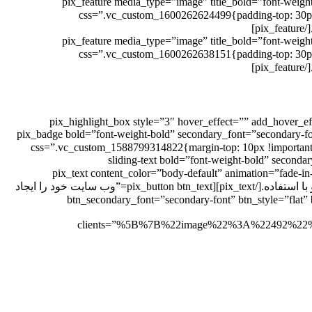
[pix_feature media_type=”image” title_bold=”font-weigh
css=”.vc_custom_1600262624499{padding-top: 30px !important;padding-right: 30px 
[pix_feature media_type=”image” title_bold=”font-weigh
css=”.vc_custom_1600262638151{padding-top: 30px !important;padding-right: 30px 
[pix_highlight_box style=”3″ hover_effect=”” add_hover_
!important;}”][pix_badge bold=”font-weight-bold” secondary_font=”sec
css=”.vc_custom_1588799314822{margin-top: 10px !important;margin-bottom-
bottom: 10px !important;padding-left: 15px !important;}”][sliding
css=”.vc_custom;}”]به بیش از 18000 مشتری راضی بپیوندید[/sliding-text][pix_text content_color=”body-default” animation=”fade-in-up” delay=”200″
css=”.vc_custom_1588805022856{padding-bottom: 10px !important;}”]لورم ایپسوم متن ساختگی با تولید سادگی نامفهوم از صنعت چاپ و با استفاده.[/pix_text][pix_button btn_text=”وب سایت خود را ایجاد
btn_secondary_font=”secondary-font” btn_style=”flat” b
clients=”%5B%7B%22image%22%3A%22492%22%7D%