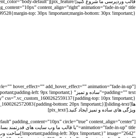
قالب وردپرسی ما شروع کنید[/ault
css=”.vc_custom_1600262499528{margin-top: 30px !important;margin-bottom: 30px !important;}”]ساخت وب سایت های سطح بعدی را با
tyle=”” hover_effect=”” add_hover_effect=”” animation=”fade-in-up”
ویژگی های ساده و تمیز ایجاد کنید.[/pix_text]
fault” padding_content=”10px” circle=”true” content_align=”center”
!important;padding-left: 30px !important;}” image=”2642″]ساخت وب سایت های سطح بعدی را با استفاده از قالب وردپرسی ما شروع کنید[/pix_feature]