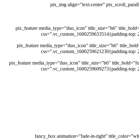
[pix_img align=”text-center” pix_scroll_par
[pix_feature media_type=”duo_icon” title_size=”h6″ title_bol
icon_color=”heading-default” icon_size=”36″ padding_content=”10px” content_align=”right” animation=”fad=”پرفروش” css=”.vc_custom_1600259633514{padding-top: 20px
[pix_feature media_type=”duo_icon” title_size=”h6″ title_bo
icon_color=”heading-default” icon_size=”36″ padding_content=”10px” content_align=”right” animation=”fad=”پرفروش” css=”.vc_custom_1600259621230{padding-top: 20px
[pix_feature media_type=”duo_icon” title_size=”h6″ title_bold=”
icon_color=”heading-default” icon_size=”36″ padding_content=”10px” content_align=”right” animation=”fad=”پرفروش” css=”.vc_custom_1600259609273{padding-top: 20px
[fancy_box animation=”fade-in-right” title_color=”w