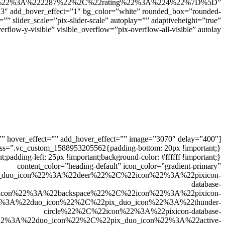
%222287%22%2C%22rating%22%3A%224%22%7D%5D”
ct=”3″ add_hover_effect=”1″ bg_color=”white” rounded_box=”rounded-
=”” slider_scale=”pix-slider-scale” autoplay=”” adaptiveheight=”true”
rflow-y-visible” visible_overflow=”pix-overflow-all-visible” autolay=””]
le=”” hover_effect=”” add_hover_effect=”” image=”3070″ delay=”400″
content_color=”heading-default” icon_color=”gradient-primary”
icon%22%3A%22deer%22%2C%22icon%22%3A%22pixicon-
database-
2%3A%22backspace%22%2C%22icon%22%3A%22pixicon-
duo_icon%22%2C%22pix_duo_icon%22%3A%22thunder-
circle%22%2C%22icon%22%3A%22pixicon-database-
22duo_icon%22%2C%22pix_duo_icon%22%3A%22active-