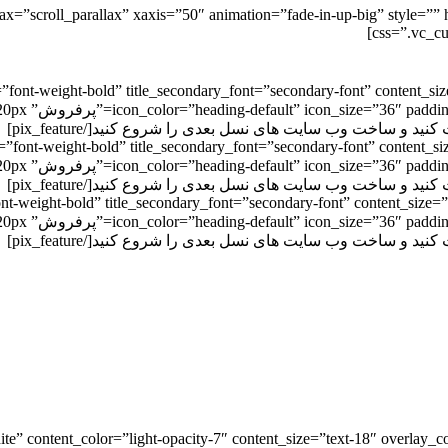
allax=”scroll_parallax” xaxis=”50″ animation=”fade-in-up-big” style
css=”.vc_c
d=”font-weight-bold” title_secondary_font=”secondary-font” content_s
e-in-up” title
ld=”font-weight-bold” title_secondary_font=”secondary-font” content_
e-in-up” title
font-weight-bold” title_secondary_font=”secondary-font” content_size
e-in-up” title
hite” content_color=”light-opacity-7″ content_size=”text-18″ overlay_