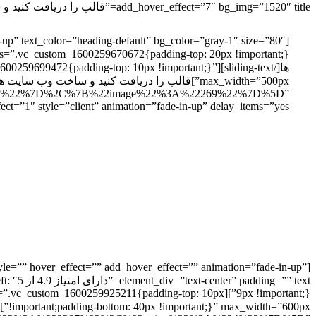
add_hover_effect=”7″ bg_img=”1520″ title=”قالب را دریافت کنید و ساخت وب سایت های قدرتمند را شروع کنید.” text=”به ما بپیوندید”]
ها[/stom_1600259699472{padding-top: 10px !important
3%22%7D%2C%7B%22image%22%3A%22269%22%7D%5D”
ect=”1″ style=”client” animation=”fade-in-up” delay_items=”yes”]
tyle=”” hover_effect=”” add_hover_effect=”” animation=”fade-in-up”
text
mary” css=”.vc_custom_1600259925211{padding-top: 10px