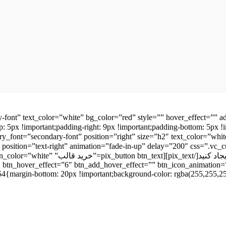
-font” text_color=”white” bg_color=”red” style=”” hover_effect=”” a
opacity-5″ position=”text-right” animation=”fade-in-up” delay=”200″ css=”.vc
!important;}”]ویژگی های خیره کننده ای را 
btn_hover_effect=”6″ btn_add_hover_effect=”” btn_icon_animation=”ye
argin-bottom: 20px !important;background-color: rgba(255,255,255,0