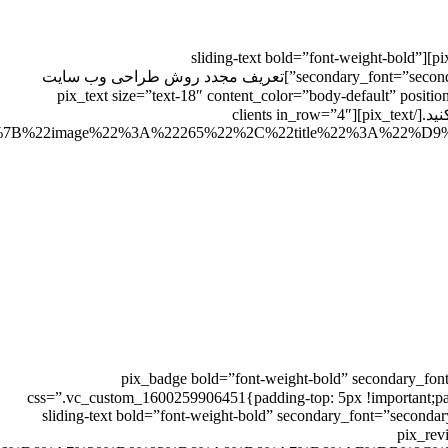
[pix_video_popup aspect=”embed-responsive-16by9″ animation=”fade-in-up” text_color=”heading-default” bg_color=”gray-1″ size=”80″][sliding-text bold=”font-weight-bold”
secondary_font=”secondary-font” position=”right” size=”h2″ text_color=”gradient-primary” css=”.vc_custom_1600259670672{padding-top: 20px !important;}”]تعریف مجدد روش طراحی وب سایت
sliding-text][pix_text size=”text-18″ content_color=”body-def;}”
max_width=”500px”]قالب را دریافت کنید و ساخت وب سایت های نسل بعدی را شروع کنید ، صفحات عالی با امکانات نامحدود ایجاد کنید.[/pix_text][clients in_row=”4″
2C%7B%22image%22%3A%22265%22%2C%22title%22%3A%
[pix_badge bold=”font-weight-bold” secondary_fon
css=”.vc_custom_1600259906451{padding-top: 5px !important;padding-right: 9px !important;paddi:
9px !important;}”][sliding-text bold=”font-weight-bold” secondary_
ا در مورد قالب چه می گویند[/sliding-text][pix_reviews_slider