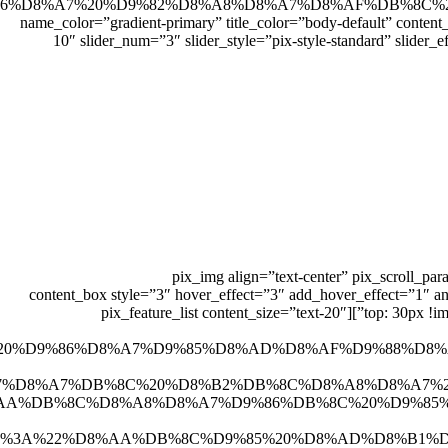
%82%D8%A8%D8%A7%D8%AF%DB%8C%22%2C%22title%2
name_color=”gradient-primary” title_color=”body-default” conten
10″ slider_num=”3″ slider_style=”pix-style-standard” slider_e
[pix_img align=”text-center” pix_scroll_p
css=”.vc_custom_1588953205562{padding-bottom: 20px !important;}”][content_box style=”3″ hover
top: 30px !important;padding-right: 25px !important;padding-bottom: 30px !important;padding-left: 25px !important;background-color: #ffffff !important;}”][pix_feature_list content_size=”text-20″
D9%86%D8%A7%D9%85%D8%AD%D8%AF%D9%88%D8%AF%22%2C
A7%DB%8C%20%D8%B2%DB%8C%D8%A8%D8%A7%22%2C%22med
A%DB%8C%D8%A8%D8%A7%D9%86%DB%8C%20%D9%85%D9%85
22%3A%22%D8%AA%DB%8C%D9%85%20%D8%AD%D8%B1%D9%81