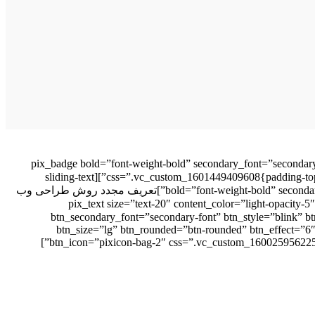
[pix_badge bold=”font-weight-bold” secondary_font=”secondary
padding=”” text=”زیبا و تمیز” css=”.vc_custom_1601449409608{padding-top: 5px !important;padding-right: 9px !important;padding-bottom: 5px !important;padding-left: 9px !important;}”][sliding-text
bold=”font-weight-bold” secondary_font=”secondary-font” position=”right” size=”h2″ text_color=”white” css=”.vc_custom_1600259129899{padding-top: 20px !important;}”]تعریف مجدد روش طراحی وب
sliding-text][pix_text size=”text-20″ content_color=”light-
با امکانات سبک نامحدود ایجاد کنید[/pix_text][pix_button btn_text=”خرید قالب” btn_secondary_font=”secondary-font” btn_style=”blink” btn_color=”white”
btn_size=”lg” btn_rounded=”btn-rounded” btn_effect=”6″ 
btn_icon=”pixicon-bag-2″ css=”.vc_custom_1600259562254{m