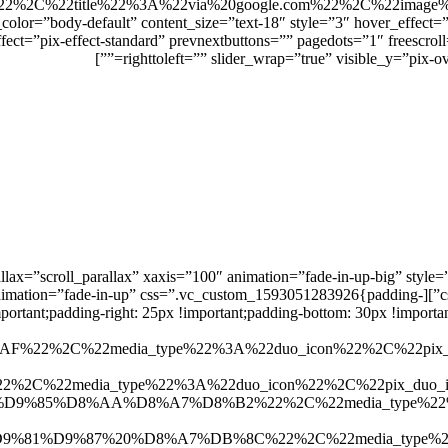
2%3A%22via%20google.com%22%2C%22image%22%3A
t_color=”body-default” content_size=”text-18″ style=”3″ hover_effe
ffect=”pix-effect-standard” prevnextbuttons=”” pagedots=”1″ freescroll
righttoleft=”” slider_wrap=”true” visible_y=”pix-ove
arallax=”scroll_parallax” xaxis=”100″ animation=”fade-in-up-big” sty
_effect=”3″ add_hover_effect=”1″ animation=”fade-in-up” css=”.vc_custom_1593051283926{padding-
%22media_type%22%3A%22duo_icon%22%2C%22pix_duo_
ia_type%22%3A%22duo_icon%22%2C%22pix_duo_icon%2
%D8%AA%D8%A7%D8%B2%22%2C%22media_type%22%3A%22
%D9%87%20%D8%A7%DB%8C%22%2C%22media_type%22%3A%