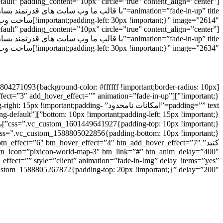
fault” padding_content=”10px” circle=”true” content_align=”center”
!important;padding-left: 30px !important;}” image=”2614″]ساخت وب سایت های سطح بعدی را با استفاده از قالب وردپرسی ما شروع کنید[/pix_feature]
fault” padding_content=”10px” circle=”true” content_align=”center”
!important;padding-left: 30px !important;}” image=”2634″]ساخت وب سایت های سطح بعدی را با استفاده از قالب وردپرسی ما شروع کنید[/pix_feature]
04271093{background-color: #ffffff !important;border-radius: 10px
er_effect=”3″ add_hover_effect=”” animation=”fade-in-up”
padding=”” text=”امکانات نامحدود” ding
heading-default”
کنید” effect=”6″ btn_hover_effect=”4″ btn_add_hover_effect=”7″
style=”client” animation=”fade-in-Img” delay_items=”yes”
om_1588805267872{padding-top: 20px !important;}” delay=”200″][/pix_highlight_box]