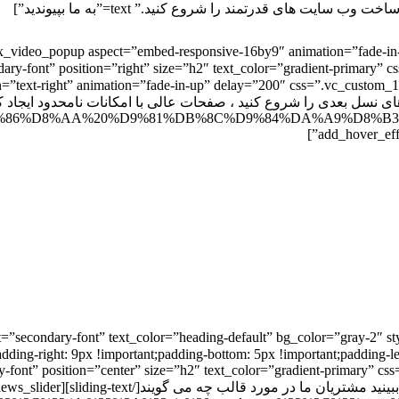
ault” position=”text-right” animation=”fade-in-up” delay=”200″ css=”.vc_cu
22%D9%86%D8%AA%20%D9%81%DB%8C%D9%84%DA%A9%D8%B
add_hover_eff
t=”secondary-font” text_color=”heading-default” bg_color=”gray-2″ s
element_div=”text-center” padding=”” =”دارای امتیاز 4.9 از 5″ ng-bottom: 5px !important;padding-left
font=”secondary-font” position=”center” size=”h2″ text_color=”gradient-pri
!important;padding-bottom: 40px !important;}” max_width=”600px”]ببینید مشتریان م