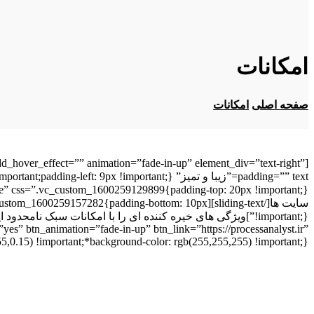
امکانات
صفحه اصلی
امکانات
dd_hover_effect=”” animation=”fade-in-up” element_div=”text-right”
سایت ها[/_custom_1600259157282{padding-bottom: 10px
s” btn_animation=”fade-in-up” btn_link=”https://processanalyst.ir”
.15) !important;*background-color: rgb(255,255,255) !important;}”]