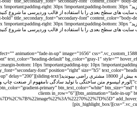
t-bold” title_secondary_font=”secondary-font” content_color=”body-de
animation=”fade-in-up” title=”با قالب ما وب سایت های قدرتمند بسازید” !important;padding-bottom: 30px
t-bold” title_secondary_font=”secondary-font” content_color=”body-de
animation=”fade-in-up” title=”با قالب ما وب سایت های قدرتمند بسازید” !important;padding-bottom: 30px
effect=”” animation=”fade-in-up” image=”1656″ css=”.vc_custom_15888
ondary-font” text_color=”heading-default” bg_color=”gray-1″ style=”” hov
: 10px !important;padding-top: 10px !important;padding-right: 15px !important;pad
-text bold=”font-weight-bold” secondary_font=”secondary-font” position=”right” size=”h5″ text_color=”
_1601449641927{padding-top: 10px !important
tn_color=”gradient-primary” btn_text_color=”white” btn_size=”md” btn_
btn_animation=”fade-in-up” btn_icon=”pixicon-world-map-3″ btn_link=”#” btn_anim_delay=”400″][clients in_row=”6″
2C%7B%22image%22%3A%22270%22%7D%5D” add_hover_effect=”” 
css=”.vc_cust