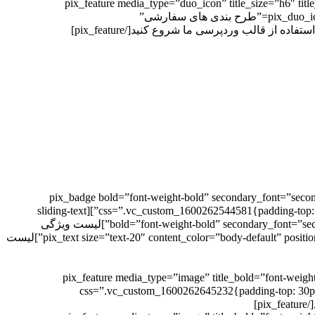
pix_feature][pix_feature media_type=”duo_icon” title_size=”h6″ titl”
pix_duo_icon=”backspace” icon_color=”heading-default” icon_size=”36″ padding_content=”10px” content_align=”right” animation=”fade-in-up” title=”طرح بندی های سفارشی”
[pix_badge bold=”font-weight-bold” secondary_font=”secon
padding=”” text=”ساده و تمیز” css=”.vc_custom_1600262544581{padding-top: 5px !important;padding-right: 9px !important;padding-bottom: 5px !important;padding-left: 9px !important;}”][sliding-text
bold=”font-weight-bold” secondary_font=”secondary-font” position=”center” size=”h2″ text_color=”gradient-primary” css=”.vc_custom_1600262559137{padding-top: 10px !important;}”]لیست ویژگی
ها[/sliding-text][pix_text size=”text-20″ content_color=”body-default” position=”text-center” animation=”fade-in-up” delay=”200″ css=”.vc_custom_1600262572083{padding-bottom: 20px !important;}”]لیست
[pix_feature media_type=”image” title_bold=”font-weigh
css=”.vc_custom_1600262645232{padding-top: 30px !important;padding-right: 30px 