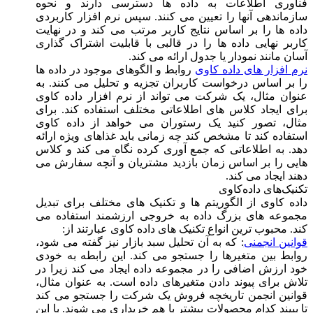
فناوری اطلاعات به داده ها دسترسی دارند و نحوه
سازماندهی آنها را تعیین می کنند. سپس نرم افزار کاربردی
داده ها را بر اساس نتایج کاربر مرتب می کند و در نهایت
کاربر نهایی داده ها را در قالبی با قابلیت اشتراک گذاری
آسان مانند نمودار یا جدول ارائه می کند.
نرم افزار های داده کاوی
روابط و الگوهای موجود در داده ها
را بر اساس درخواست کاربران تجزیه و تحلیل می کنند. به
عنوان مثال، یک شرکت می تواند از نرم افزار داده کاوی
برای ایجاد کلاس های اطلاعاتی مختلف استفاده کند. برای
مثال، تصور کنید یک رستوران می خواهد از داده کاوی
استفاده کند تا مشخص کند چه زمانی باید غذاهای ویژه ارائه
دهد. به اطلاعاتی که جمع آوری کرده نگاه می کند و کلاس
هایی را بر اساس زمان بازدید مشتریان و آنچه سفارش می
دهند ایجاد می کند.
تکنیک‌های داده‌کاوی
داده کاوی از الگوریتم ها و تکنیک های مختلف برای تبدیل
مجموعه های بزرگ داده به خروجی ارزشمند استفاده می
کند. محبوب ترین انواع تکنیک های داده کاوی عبارتند از:
قوانین انجمنی
: که به آن تحلیل سبد بازار نیز گفته می شود،
روابط بین متغیرها را جستجو می کند. این رابطه به خودی
خود ارزش اضافی را در مجموعه داده ایجاد می کند زیرا در
تلاش برای پیوند دادن متغیرهای داده است. به عنوان مثال،
قوانین انجمن تاریخچه فروش یک شرکت را جستجو می کند
تا ببیند کدام محصولات بیشتر با هم خریداری می شوند. با این