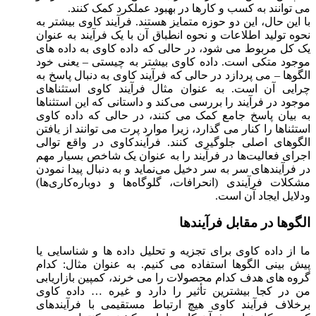
می توانند به کسب و کارها در بهبود عملکرد کمک کنند.
با این حال، این دو حوزه متمایز هستند. فرآیند کاوی بیشتر به
نحوه تولید اطلاعات و نحوه انطباق آن با یک فرآیند به عنوان
یک کل مربوط می شود، در حالی که داده کاوی به داده های
موجود متکی است. داده کاوی بیشتر به چیستی – یعنی خود
الگوها – می پردازد در حالی که فرآیند کاوی به دنبال پاسخ به
چرایی آن است. به عنوان مثال فرآیند کاوی استثناهای
موجود در فرآیند را بررسی می‌کند و داستانی که این استثناها
به بیان پاسخ جامع کمک می کنند، در حالی که داده کاوی
استثناها را کنار می گذارد، زیرا موارد پرت می توانند از یافتن
الگوهای اصلی جلوگیری کنند. فرآیندکاوی در واقع توالی
اجرای فعالیت‌ها در فرآیند را به عنوان یک شاخص بسیار مهم
در فرآیند‌های سر به سر دخیل می‌نماید و به دنبال پیدا نمودن
مشکلات فرآیندی (انحرافات، گلوگاه‌ها و دوباره‌کاری‌ها)
ودلایل ایجاد آن است.
الگوها در مقابل فرآیندها
ما از داده کاوی برای تجزیه و تحلیل داده ها و شناسایی یا
پیش بینی الگوها استفاده می کنیم. به عنوان مثال: کدام
گروه های هدف کدام محصولات را می خرند، کمپین بازاریابی
من در کجا بیشترین تأثیر را دارد و غیره … داده کاوی
برخلاف فرآیند کاوی هیچ ارتباط مستقیمی با فرآیندهای