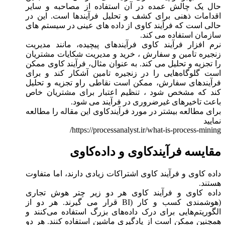
حال یک چالش عمده در آن استفاده از مصاحبه و سایر
اقدامات ذهنی برای کشف و تحلیل فرآیند‌ها است. این در
حالی است که فرآیند کاوی از داده های عینی در سیستم های
سازمان استفاده می کند.
نرم افزار فرآیند کاوی فرآیندهای پیچیده، مانند مدیریت
زنجیره تامین و سفارش ، خرید و مدیریت شکایات مشتریان
را تجزیه و تحلیل می کند. به عنوان مثال، فرآیند کاوی ممکن
است گلوگاه‌هایی را در زنجیره تامین آشکار کند و برای
فرآیندهای سفارش، ممکن است نقاطی راو تجزیه و تحلیل
کند که مشخص شود ، تنظیم اعتبار برای مشتریان خاص
باعث تاخیرهای غیرضروری در فرآیند می شود.
برای مطالعه بیشتر در مورد فرآیندکاوی این مقاله را مطالعه
نمایید
https://processanalyst.ir/what-is-process-mining/
مقایسه فرآیندکاوی و داده‌کاوی
داده کاوی و فرآیند کاوی اشتراکات زیادی دارند، اما متفاوت
هستند.
داده کاوی و فرآیند کاوی هر دو زیر چتر هوش تجاری
(هوشمندی کسب و کار (BI قرار می گیرند. هر دو از
الگوریتم‌هایی برای درک داده‌های بزرگ استفاده می‌کنند و
همچنین ممکن است از یادگیری ماشین استفاده کنند. هر دو