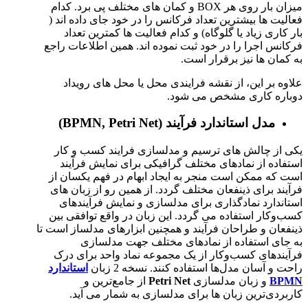
میزان بار روی هر BOX و کمان های مختلف پی برد. کدام
فعالیت ها بیشترین تعداد فرکانس را در خود جای داده اند (
بار کاری زیاد یا گلوگاه) و کدام فعالیت ها کمترین تعداد
فرکانس اجرا را در خود ثبت نموده اند. همین اطلاعات راجع
به کمان ها نیز برقرار است.
علاوه بر این، از نقشه فرایندی محل یا محل های رویداد
دوباره کاری مشخص می شود.
مدل استاندارد فرآیند
(BPMN, Petri Net)
یکی از چالش های ترسیم و مدلسازی فرایند کسب و کار
استفاده از نمادهای مختلف گرافیکی برای نمایش فرآیند
است که ممکن است منجر به ایجاد ابهام در فهم یکسان از
فرآیند برای ذینفعان مختلف گردد. از همین رو از زبان های
استاندارد نمادگذاری برای مدلسازی و نمایش فرآیندهای
کسب‌وکار استفاده می گردد. این زبان در واقع توافقی بین
ذینفعان و طراحان فرآیند و همچنین ابزارهای مدلساز است تا
به جای استفاده از نمادهای مختلف جهت مدلسازی
فرآیندهای کسب‌وکار از یک مجموعه نماد واحد برای درک
راحت‌ و آسان‌ مدل‌ها استفاده کنند. نسخه 2 زبان
استاندارد
BPMN
و زبان مدلسازی
Petri Net
از جامع‌ترین و
کاربردی‌ترین زبان ها برای مدلسازی به شمار می آید.