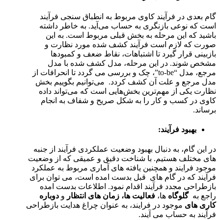
گام بعدی در فرآیند کاوی مربوط به انطباق سنجی فرآیند
است که نوعی بازنگری به حساب می‎‌آید. به خاطر داشته
باشید که این مرحله به بخش قبلی مربوط است. به این
صورت که لازم است فرآیند کشف شده مورد نظارت و
بازبینی قرار گیرد تا اشتباهات، نقاط ضعف و کمبودها
مشخص شوند. در این مرحله، مدل کشف شده با مدل
مرجع، مدل “to-be”، چک و بررسی می گردد تا انحرافات از
مدل مرجع و علت آن کشف کردد. می‌توانیم بگوییم بخش
نظارت یکی از مهم‌ترین بخش‌هایی است که می‌تواند داده
کاوی در کسب و کار را به شکل صریح و شفاف به انجام
برساند.
بهبود فرآیند
:
در این گام، به دنبال بهبود وضعیت عملکردی فرآیند از جنبه
های مختلف هستیم. با شناخت دقیق و عمیقی که از وضعیت
موجود فرایند و همچنین یافته های آماری مربوط به عملکرد
فرآیند که در گام های قبل بدست امده است، می توان برای
بازطراحی مجدد فرآیند اقدام نمود. اطلاعات بدست امده
راجع به
گلوگاه
ها،
فعالیت ها،
زمان های انتظار
و
دوباره
کاری های
موجود در فرایند، به عنوان چراغ هدایت بازطراحی
فرآیند به حساب می آیند.