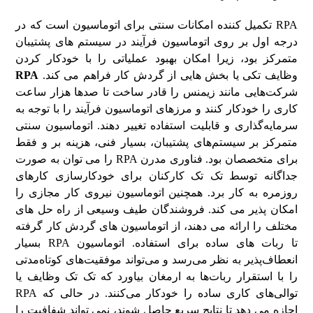
RPA تکمیل کننده امکانات سنتی برای اتوماسیون است که در
درجه اول بر روی اتوماسیون فرآیند در سیستم های پشتیبان
متمرکز بود، زیرا امکان بهبود عملیاتی را با خودکار کردن
وظایف تکی یا بخش هایی از گردش کار فراهم می کند.
RPA
شرکت‌هایی مانند زیمنس را قادر ساخت تا صدها هزار ساعت
کاری را خودکار کنند و مرزهای اتوماسیون فرآیند را با توجه به
سرمایه‌گذاری و قابلیت استفاده تغییر دهند. اتوماسیون سنتی
متمرکز بر سیستم‌های پشتیبان، بسیار فنی، هزینه بر و فقط
برای متخصصان بود. فناوری مدرن RPA را می توان به صورت
جداگانه توسط تک تک کارکنان برای خودکارسازی کارهای
روزمره به کار برد. همچنین اتوماسیون نیروی کار مجازی را
امکان پذیر می کند. فروشندگان طیف وسیعی از راه حل های
مختلف را ارائه می دهند، از اتوماسیون های گردش کار گرفته
تا ربات های ساده برای استفاده. اتوماسیون RPA بسیار
انعطاف‌پذیر به نظر می‌رسد و می‌تواند موفقیت‌های کوتاه‌مدتی
را با استقرار ربات‌ها به ارمغان بیاورد که تک تک وظایف یا
توالی‌های کاری ساده را خودکار می‌کنند. در حالی که RPA
اجازه می دهد تا نتایج سریع حاصل شوند، نمی تواند شفافیت را