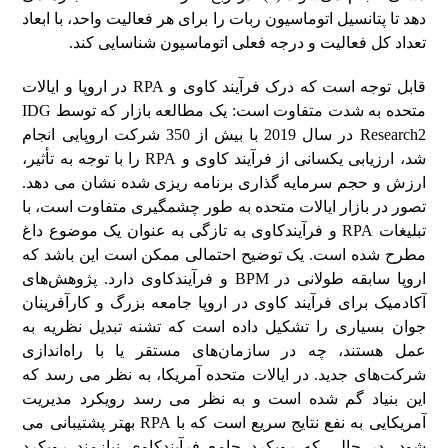
دهد تا پتانسیل اتوماسیون ربات را برای هر فعالیت واحد، با ابعاد
تعداد کل فعالیت و درجه فعلی اتوماسیون شناسایی کند.
قابل توجه است که درک فرآیند کاوی و RPA در اروپا و ایالات
متحده به شدت متفاوت است: یک مطالعه بازار که توسط IDG
Research2 در سال 2019 با بیش از 350 شرکت اروپایی انجام
شد، ارزیابی یکسانی از فرآیند کاوی و RPA را با توجه به تأثیر،
ارزش و حجم سرمایه گذاری برنامه ریزی شده نشان می دهد.
تصور در بازار ایالات متحده به طور چشمگیری متفاوت است، با
تبلیغات RPA و فرآیندکاوی به تازگی به عنوان یک موضوع داغ
مطرح شده است. یک توضیح احتمالی ممکن است این باشد که
اروپا سابقه طولانی در BPM و فرآیند‌کاوی دارد. پژوهش‌های
آکادمیک برای فرآیند کاوی در اروپا جامعه بزرگ و کارآفرینان
جوان بسیاری را تشکیل داده است که تشنه تبدیل نظریه به
عمل هستند، چه در سازمان‌های مستقر یا با راه‌اندازی
شرکت‌های جدید. در ایالات متحده آمریکا، به نظر می رسد که
این بنیاد گم شده است و به نظر می رسد رویکرد مدیریت
آمریکایی به نفع نتایج سریع است که با RPA بهتر پشتیبانی می
شود، در حالی که رویکرد جامع فرآیندکاوی نیازمند رویکرد