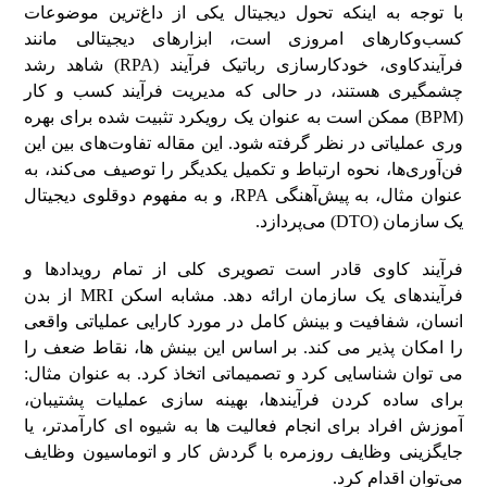
با توجه به اینکه تحول دیجیتال یکی از داغ‌ترین موضوعات
کسب‌وکار‌های امروزی است، ابزار‌های دیجیتالی مانند
فرآیند‌کاوی، خودکارسازی رباتیک فرآیند (RPA) شاهد رشد
چشمگیری هستند، در حالی که مدیریت فرآیند کسب و کار
(BPM) ممکن است به عنوان یک رویکرد تثبیت شده برای بهره
وری عملیاتی در نظر گرفته شود. این مقاله تفاوت‌های بین این
فن‌آوری‌ها، نحوه ارتباط و تکمیل یکدیگر را توصیف می‌کند، به
عنوان مثال، به پیش‌آهنگی RPA، و به مفهوم دوقلوی دیجیتال
یک سازمان (DTO) می‌پردازد.
فرآیند کاوی قادر است تصویری کلی از تمام رویدادها و
فرآیندهای یک سازمان ارائه دهد. مشابه اسکن MRI از بدن
انسان، شفافیت و بینش کامل در مورد کارایی عملیاتی واقعی
را امکان پذیر می کند. بر اساس این بینش ها، نقاط ضعف را
می توان شناسایی کرد و تصمیماتی اتخاذ کرد. به عنوان مثال:
برای ساده کردن فرآیندها، بهینه سازی عملیات پشتیبان،
آموزش افراد برای انجام فعالیت ها به شیوه ای کارآمدتر، یا
جایگزینی وظایف روزمره با گردش کار و اتوماسیون وظایف
می‌توان اقدام کرد.